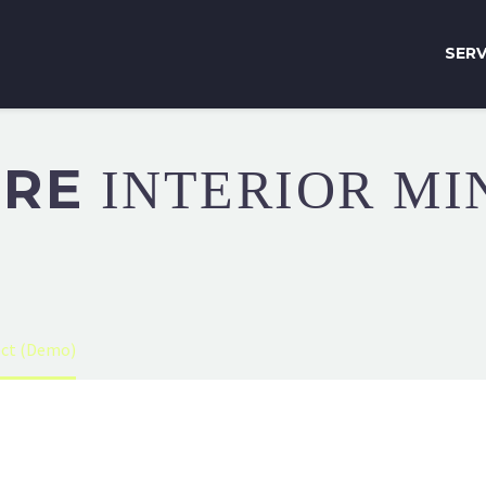
SERV
URE
INTERIOR MI
ect (Demo)