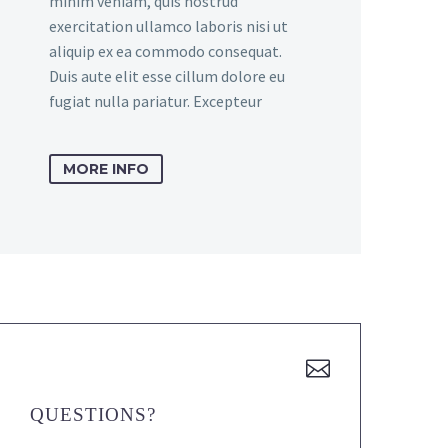
minim veniam, quis nostrud
exercitation ullamco laboris nisi ut
aliquip ex ea commodo consequat.
Duis aute elit esse cillum dolore eu
fugiat nulla pariatur. Excepteur
MORE INFO
QUESTIONS?